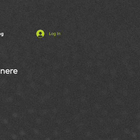
og
Log In
tnere