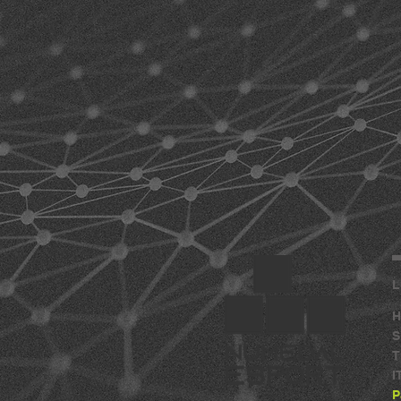
L
H
S
T
I
P