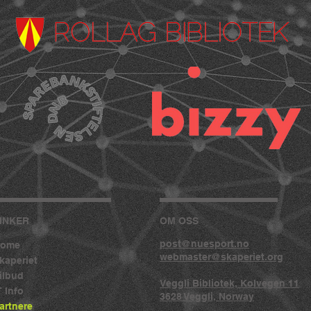
INKER
OM OSS
post@nuesport.no
ome
webmaster@skaperiet.org
kaperiet
ilbud
Veggli Bibliotek, Kolvegen 11
T Info
3628 Veggli, Norway
artnere