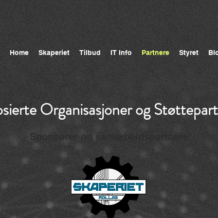
Home
Skaperiet
Tilbud
IT Info
Partnere
Styret
Bl
sierte Organisasjoner og Støttepar
Sponsorer og samarbeidspartnere